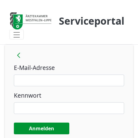
Zum Hauptinhalt springen
Serviceportal
Willkommen - Serviceportal
Anmeldung
E-Mail-Adresse
Kennwort
Anmelden