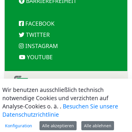
BARRIEREFREIHEIT
FACEBOOK
TWITTER
INSTAGRAM
YOUTUBE
Wir benutzen ausschließlich technisch
notwendige Cookies und verzichten auf
©
2026
Ärztekammer Westfalen-Lippe -
Körperschaft des öffentlichen Rechts
Analyse-Cookies o. ä. .
Besuchen Sie unsere
| Impressum
| Datenschutzerklärung
Datenschutzrichtlinie
Konfiguration
Alle akzeptieren
Alle ablehnen